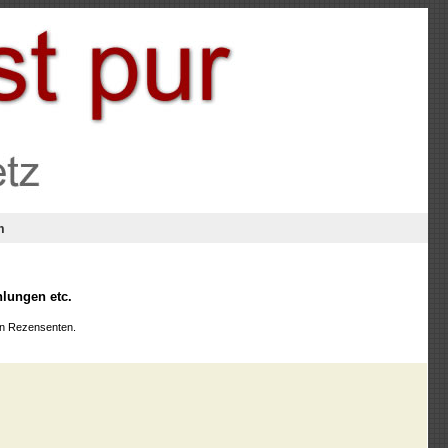
m
hlungen etc.
den Rezensenten.